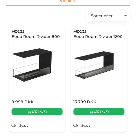
Vis filter
Foco Room Divider 800
Foco Room Divider 1200
9.999
DKK
13.799
DKK
LÆG I KURV
LÆG I KURV
1-2 dage
1-2 dage