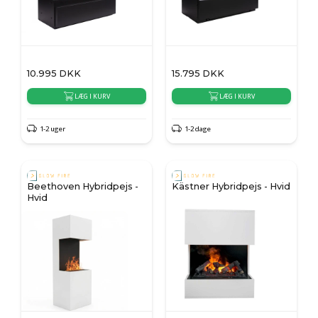
10.995
DKK
15.795
DKK
LÆG I KURV
LÆG I KURV
1-2 uger
1-2 dage
Beethoven Hybridpejs -
Kästner Hybridpejs - Hvid
Hvid