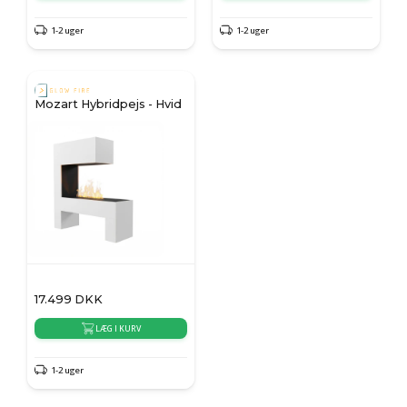
1-2 uger
1-2 uger
Mozart Hybridpejs - Hvid
17.499
DKK
LÆG I KURV
1-2 uger