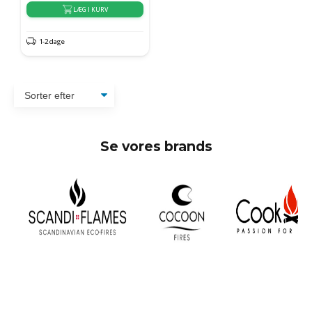
LÆG I KURV
1-2 dage
Se vores brands