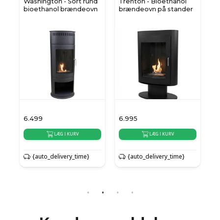
Washington - Sort rund
Trenton - Bioethanol
n
bioethanol brændeovn
brændeovn på stander
6.499
6.995
6
LÆG I KURV
LÆG I KURV
{auto_delivery_time}
{auto_delivery_time}