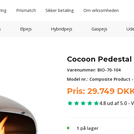
ring
Prismatch
Sikker betaling
Om virksomheden
s
Elpejs
Hybridpejs
Gaspejs
Ude
Cocoon Pedestal -
Varenummer:
BIO-70-104
Model nr.: Composite Product -
Pris:
29.749
DK
4.8 ud af 5.0 - 
1
på lager