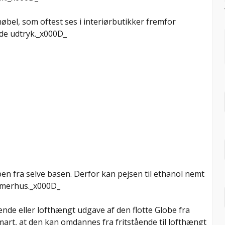
øbel, som oftest ses i interiørbutikker fremfor
lde udtryk._x000D_
n fra selve basen. Derfor kan pejsen til ethanol nemt
mmerhus._x000D_
ående eller lofthængt udgave af den flotte Globe fra
smart, at den kan omdannes fra fritstående til lofthængt