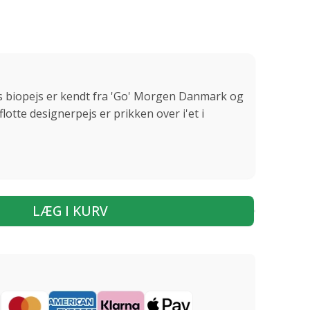
 biopejs er kendt fra 'Go' Morgen Danmark og
flotte designerpejs er prikken over i'et i
LÆG I KURV