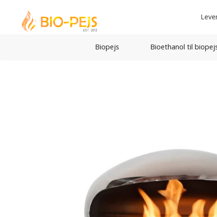
Leve
Biopejs
Bioethanol til biopej