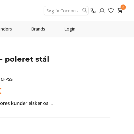
0
ndørs
Brands
Login
 poleret stål
 CFPSS
K
Vores kunder elsker os!