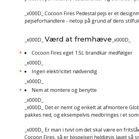
_x000D_ Cocoon Fires Pedestal pejs er et designm
pejseforhandlere - netop på grund af dens stilfu
Værd at fremhæve
_x000D_
_x000D_
Cocoon Fires eget 1.5L brandkar medfølger
_x000D_
Ingen elektricitet nødvendig
_x000D_
Nem at montere og benytte
_x000D_
_x000D_ Det er nemt og enkelt at afmontere Globe
pakkes ned, og eksempelvis medbringes i et so
_x000D_ Er man i tvivl om det skal være en fritst
Cocoon Fires, så er biopejsen heldigvis lavet så 