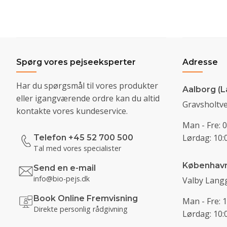
Spørg vores pejseeksperter
Adresse
Har du spørgsmål til vores produkter
Aalborg (L
eller igangværende ordre kan du altid
Gravsholtve
kontakte vores kundeservice.
Man - Fre: 0
Lørdag: 10:0
Telefon +45 52 700 500
Tal med vores specialister
Københav
Send en e-mail
info@bio-pejs.dk
Valby Langg
Book Online Fremvisning
Man - Fre: 1
Direkte personlig rådgivning
Lørdag: 10:0