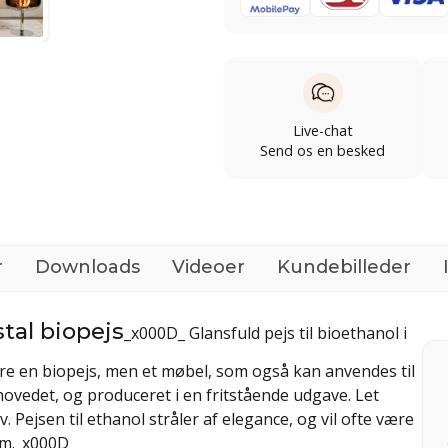
Live-chat
Send os en besked
r
Downloads
Videoer
Kundebilleder
stal biopejs
_x000D_ Glansfuld pejs til bioethanol i
bare en biopejs, men et møbel, som også kan anvendes til
hovedet, og produceret i en fritstående udgave. Let
. Pejsen til ethanol stråler af elegance, og vil ofte være
jem._x000D_