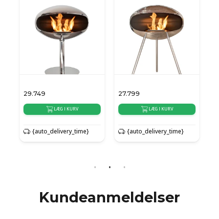
29.749
27.799
1
LÆG I KURV
LÆG I KURV
{auto_delivery_time}
{auto_delivery_time}
{
Kundeanmeldelser