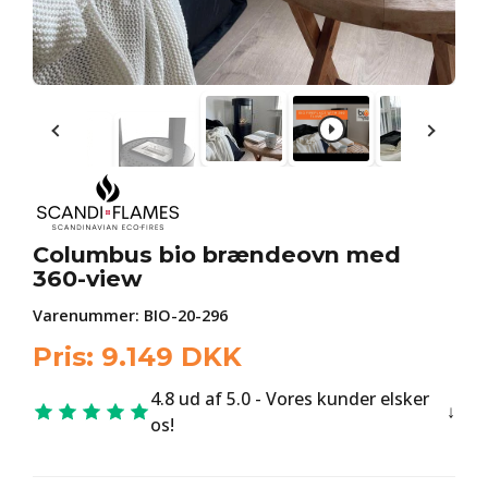
Columbus bio brændeovn med
360-view
Varenummer:
BIO-20-296
Pris:
9.149
DKK
4.8 ud af 5.0 - Vores kunder elsker
os!