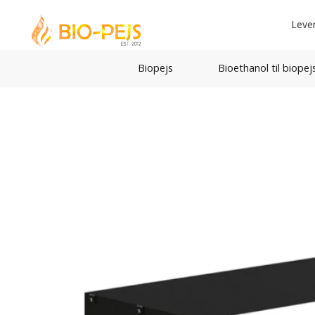
Leve
Biopejs
Bioethanol til biopej