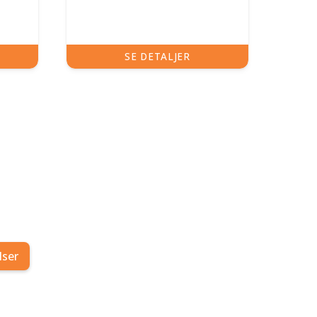
SE DETALJER
lser