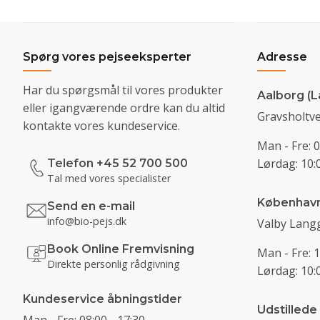
Spørg vores pejseeksperter
Adresse
Har du spørgsmål til vores produkter
Aalborg (L
eller igangværende ordre kan du altid
Gravsholtve
kontakte vores kundeservice.
Man - Fre: 0
Lørdag: 10:0
Telefon +45 52 700 500
Tal med vores specialister
Københav
Send en e-mail
info@bio-pejs.dk
Valby Langg
Book Online Fremvisning
Man - Fre: 1
Direkte personlig rådgivning
Lørdag: 10:0
Kundeservice åbningstider
Udstillede
Man - Fre: 08:00 - 17:30