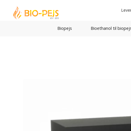
Leve
Biopejs
Bioethanol til biopej