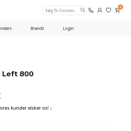
0
ndørs
Brands
Login
 Left 800
K
Vores kunder elsker os!