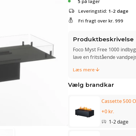
5
på lager
Leveringstid:
1-2 dage
Fri fragt over kr. 999
Produktbeskrivelse
Foco Myst Free 1000 indby
lave en fritstående vandpej
Læs mere
Vælg brandkar
Cassette 500 O
+0 kr.
1-2 dage