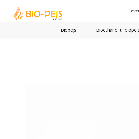
Leve
Biopejs
Bioethanol til biopej