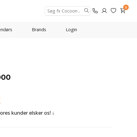
0
ndørs
Brands
Login
000
K
Vores kunder elsker os!