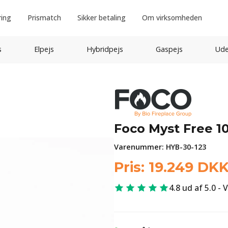
ring
Prismatch
Sikker betaling
Om virksomheden
s
Elpejs
Hybridpejs
Gaspejs
Ude
Foco Myst Free 1
Varenummer:
HYB-30-123
Pris:
19.249
DK
4.8 ud af 5.0 - 