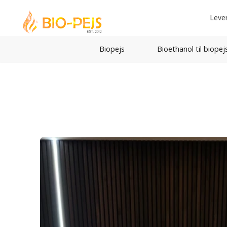
Leve
Biopejs
Bioethanol til biopej