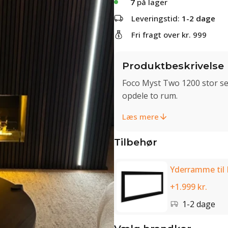
7
på lager
Leveringstid:
1-2 dage
Fri fragt over kr. 999
Produktbeskrivelse
Foco Myst Two 1200 stor se
opdele to rum.
Læs mere
Tilbehør
Yderramme til
+1.999 kr.
1-2 dage