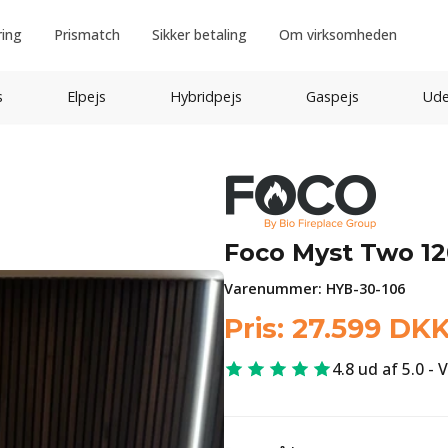
ring
Prismatch
Sikker betaling
Om virksomheden
s
Elpejs
Hybridpejs
Gaspejs
Ude
Foco Myst Two 1
Varenummer:
HYB-30-106
Pris:
27.599
DK
4.8 ud af 5.0 - 