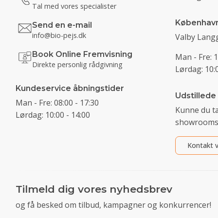
Tal med vores specialister
Københav
Send en e-mail
info@bio-pejs.dk
Valby Langg
Book Online Fremvisning
Man - Fre: 1
Direkte personlig rådgivning
Lørdag: 10:0
Kundeservice åbningstider
Udstillede
Man - Fre: 08:00 - 17:30
Kunne du t
Lørdag: 10:00 - 14:00
showrooms
Kontakt v
Tilmeld dig vores nyhedsbrev
og få besked om tilbud, kampagner og konkurrencer!