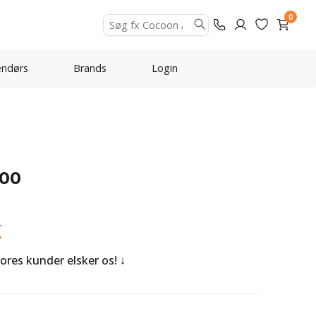
0
ndørs
Brands
Login
200
K
Vores kunder elsker os!