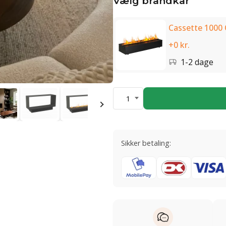
Vælg brandkar
Cassette 1000
+0 kr.
1-2 dage
1
Sikker betaling: