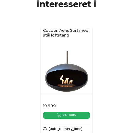
interesseret i
Cocoon Aeris Sort med
stål loftstang
19.999
LÆG I KURV
{auto_delivery_time}