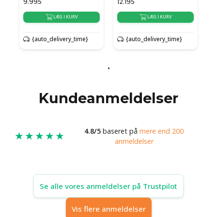
9.995
12.195
LÆG I KURV
LÆG I KURV
{auto_delivery_time}
{auto_delivery_time}
Kundeanmeldelser
4.8/5
baseret på
mere end 200
★★★★★
anmeldelser
Se alle vores anmeldelser på Trustpilot
Vis flere anmeldelser