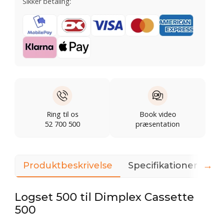
Sikker betaling:
Ring til os
Book video
52 700 500
præsentation
→
Produktbeskrivelse
Specifikationer
3
Logset 500 til Dimplex Cassette
500