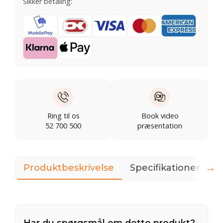
Sikker betaling:
Ring til os
Book video
52 700 500
præsentation
→
Produktbeskrivelse
Specifikationer
D
Har du spørgsmål om dette produkt?