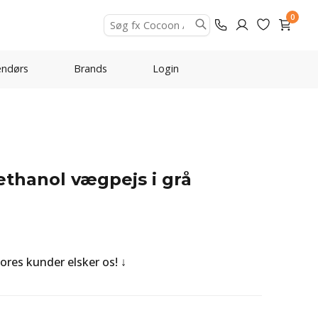
0
ndørs
Brands
Login
oethanol vægpejs i grå
Vores kunder elsker os!