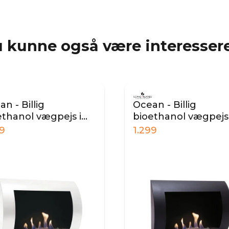
 kunne også være interessere
n - Billig
Ocean - Billig
ethanol vægpejs i
bioethanol vægpejs 
d
sort
99
1.299