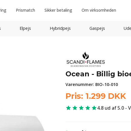
ring
Prismatch
Sikker betaling
Om virksomheden
s
Elpejs
Hybridpejs
Gaspejs
Ude
Ocean - Billig bi
Varenummer:
BIO-10-010
Pris:
1.299
DKK
4.8 ud af 5.0 - 