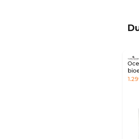
Du
Ocea
bio
hvi
1.2