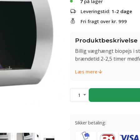
7
på lager
Leveringstid:
1-2 dage
Fri fragt over kr. 999
Produktbeskrivelse
Billig væghængt biopejs i st
brændetid 2-2,5 timer medføl
Læs mere
1
Sikker betaling: