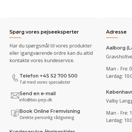
Spørg vores pejseeksperter
Adresse
Har du spørgsmål til vores produkter
Aalborg (L
eller igangværende ordre kan du altid
Gravsholtve
kontakte vores kundeservice.
Man - Fre: 0
Lørdag: 10:0
Telefon +45 52 700 500
Tal med vores specialister
Københav
Send en e-mail
info@bio-pejs.dk
Valby Langg
Book Online Fremvisning
Man - Fre: 1
Direkte personlig rådgivning
Lørdag: 10:0
Kundeservice åbningstider