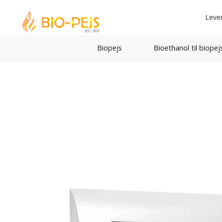
Leve
Biopejs
Bioethanol til biopej