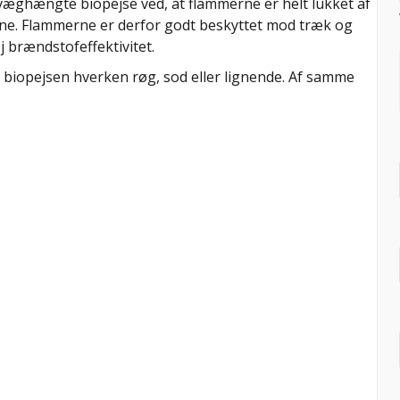
æghængte biopejse ved, at flammerne er helt lukket af
rne. Flammerne er derfor godt beskyttet mod træk og
j brændstofeffektivitet.
biopejsen hverken røg, sod eller lignende. Af samme