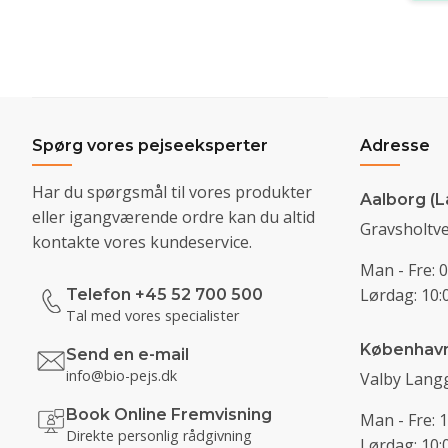
Spørg vores pejseeksperter
Adresse
Har du spørgsmål til vores produkter
Aalborg (L
eller igangværende ordre kan du altid
Gravsholtve
kontakte vores kundeservice.
Man - Fre: 0
Lørdag: 10:0
Telefon +45 52 700 500
Tal med vores specialister
Københav
Send en e-mail
info@bio-pejs.dk
Valby Langg
Book Online Fremvisning
Man - Fre: 1
Direkte personlig rådgivning
Lørdag: 10:0