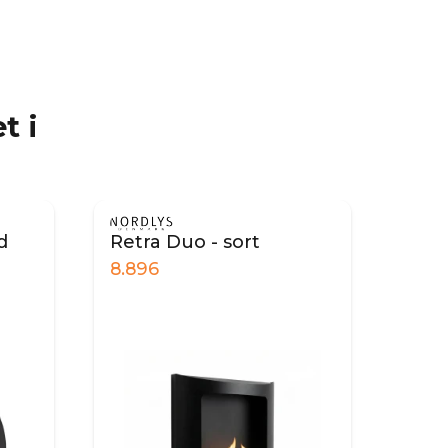
t i
d
Retra Duo - sort
8.896
6.4