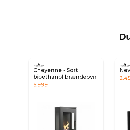
Du
Cheyenne - Sort
Nev
ad
bioethanol brændeovn
2.4
5.999