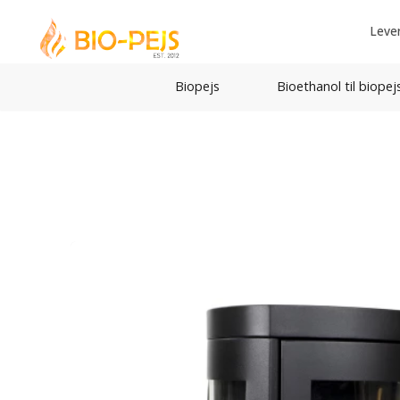
Leve
Biopejs
Bioethanol til biopej