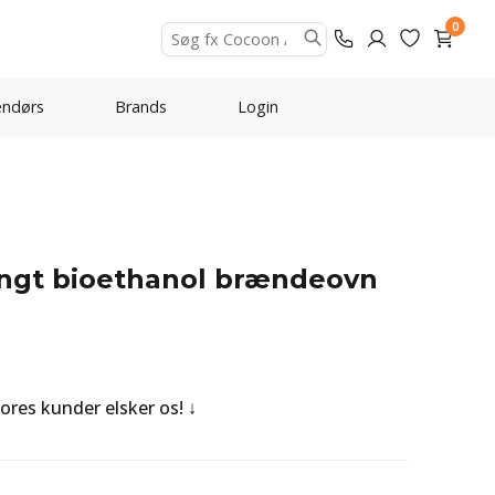
0
ndørs
Brands
Login
gt bioethanol brændeovn
Vores kunder elsker os!