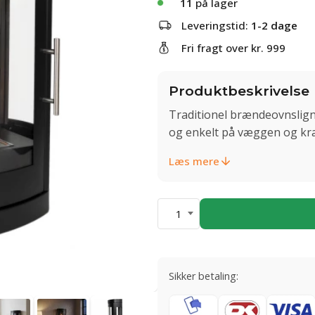
11
på lager
Leveringstid:
1-2 dage
Fri fragt over kr. 999
Produktbeskrivelse
Traditionel brændeovnslign
og enkelt på væggen og kr
Læs mere
1
Sikker betaling: