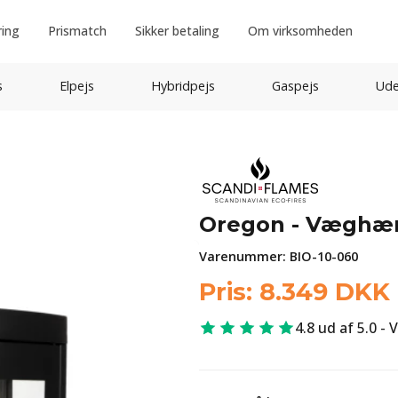
ring
Prismatch
Sikker betaling
Om virksomheden
s
Elpejs
Hybridpejs
Gaspejs
Ude
Oregon - Væghæn
Varenummer:
BIO-10-060
Pris:
8.349
DKK
4.8 ud af 5.0 - 