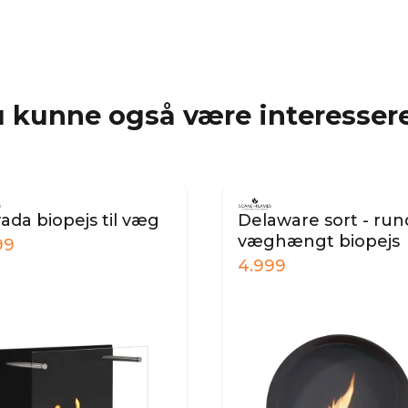
 kunne også være interessere
ada biopejs til væg
Delaware sort - run
væghængt biopejs
99
4.999