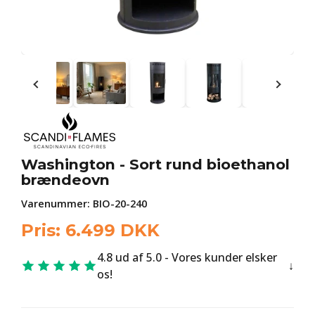
Washington - Sort rund bioethanol
brændeovn
Varenummer:
BIO-20-240
Pris:
6.499
DKK
4.8 ud af 5.0 - Vores kunder elsker
os!