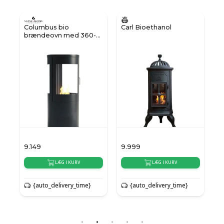
Columbus bio
Carl Bioethanol
brændeovn med 360-
view
9.149
9.999
5
LÆG I KURV
LÆG I KURV
{auto_delivery_time}
{auto_delivery_time}