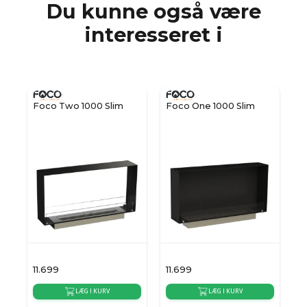
Du kunne også være
interesseret i
Foco Two 1000 Slim
Foco One 1000 Slim
Foco Tw
11.699
11.699
11.699
LÆG I KURV
LÆG I KURV