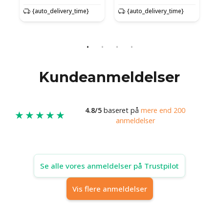
{auto_delivery_time}
{auto_delivery_time}
{auto_d
Kundeanmeldelser
4.8/5
baseret på
mere end 200
★★★★★
anmeldelser
Se alle vores anmeldelser på Trustpilot
Vis flere anmeldelser