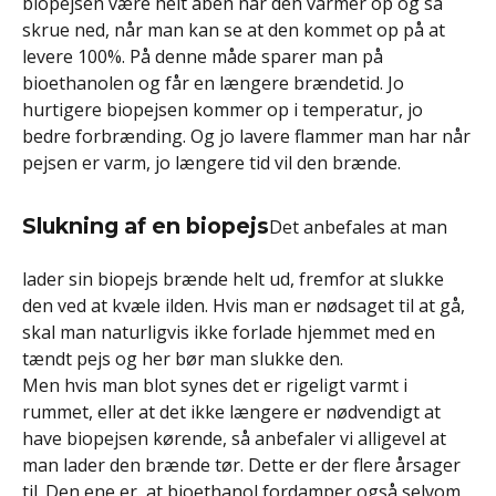
biopejsen være helt åben når den varmer op og så
skrue ned, når man kan se at den kommet op på at
levere 100%. På denne måde sparer man på
bioethanolen og får en længere brændetid. Jo
hurtigere biopejsen kommer op i temperatur, jo
bedre forbrænding. Og jo lavere flammer man har når
pejsen er varm, jo længere tid vil den brænde.
Slukning af en biopejs
Det anbefales at man
lader sin biopejs brænde helt ud, fremfor at slukke
den ved at kvæle ilden. Hvis man er nødsaget til at gå,
skal man naturligvis ikke forlade hjemmet med en
tændt pejs og her bør man slukke den.
Men hvis man blot synes det er rigeligt varmt i
rummet, eller at det ikke længere er nødvendigt at
have biopejsen kørende, så anbefaler vi alligevel at
man lader den brænde tør. Dette er der flere årsager
til. Den ene er, at bioethanol fordamper også selvom