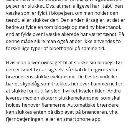
pejsen er slukket. Dvs. at man alligevel har "tabt" den
væske som er fyldt i biopejsen, om man holder den
tændt, eller slukker den. Den anden årsag er, at det er
bedre at fylde en tom biopejs op med ny bioethanol,
end at fylde oveni væske allerede har været tændt. På
denne måde sikre man også at der ikke anvendes to
forskellige typer af bioethanol på samme tid.
Hvis man bliver nødsaget til at slukke sin biopejs, før
den er løbet tør af sig selv, så skal dette gøres vha.
brænderens slukke mekanisme. De fleste modeller
har et skydelåg som trækkes henover flammerne for,
at slukke for ilt tilførslen, hvilket kvæler ilden. Andre
leveres med en ekstern slukkemekanisme, som skal
holdes henover flammerne. Automatiske brændere
kan slukkes enten på displayet på brænderen, vha.
fjernbetjeningen, eller en smartphone app.