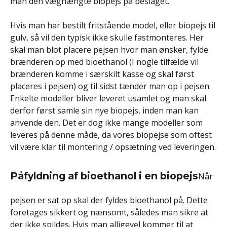
man den væghængte biopejs på beslaget.
Hvis man har bestilt fritstående model, eller biopejs til
gulv, så vil den typisk ikke skulle fastmonteres. Her
skal man blot placere pejsen hvor man ønsker, fylde
brænderen op med bioethanol (I nogle tilfælde vil
brænderen komme i særskilt kasse og skal først
placeres i pejsen) og til sidst tænder man op i pejsen.
Enkelte modeller bliver leveret usamlet og man skal
derfor først samle sin nye biopejs, inden man kan
anvende den. Det er dog ikke mange modeller som
leveres på denne måde, da vores biopejse som oftest
vil være klar til montering / opsætning ved leveringen.
Påfyldning af bioethanol i en biopejs
Når
pejsen er sat op skal der fyldes bioethanol på. Dette
foretages sikkert og nænsomt, således man sikre at
der ikke spildes. Hvis man alligevel kommer til at