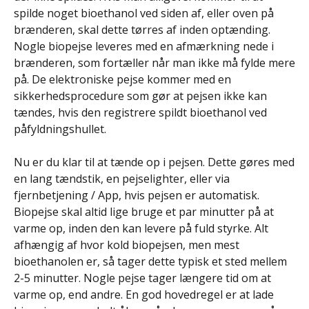
spilde noget bioethanol ved siden af, eller oven på
brænderen, skal dette tørres af inden optænding.
Nogle biopejse leveres med en afmærkning nede i
brænderen, som fortæller når man ikke må fylde mere
på. De elektroniske pejse kommer med en
sikkerhedsprocedure som gør at pejsen ikke kan
tændes, hvis den registrere spildt bioethanol ved
påfyldningshullet.
Nu er du klar til at tænde op i pejsen. Dette gøres med
en lang tændstik, en pejselighter, eller via
fjernbetjening / App, hvis pejsen er automatisk.
Biopejse skal altid lige bruge et par minutter på at
varme op, inden den kan levere på fuld styrke. Alt
afhængig af hvor kold biopejsen, men mest
bioethanolen er, så tager dette typisk et sted mellem
2-5 minutter. Nogle pejse tager længere tid om at
varme op, end andre. En god hovedregel er at lade