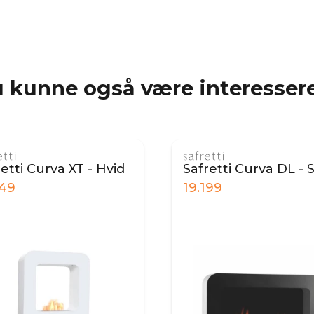
 kunne også være interessere
Safretti Curva DL - Sort
Safretti Curva D
19.199
19.899