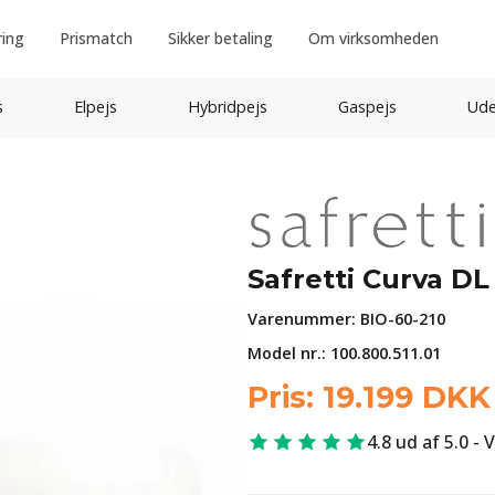
ring
Prismatch
Sikker betaling
Om virksomheden
s
Elpejs
Hybridpejs
Gaspejs
Ude
Safretti Curva DL
Varenummer:
BIO-60-210
Model nr.: 100.800.511.01
Pris:
19.199
DKK
4.8 ud af 5.0 - 