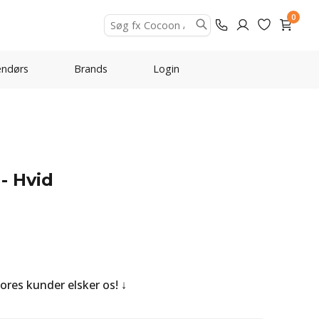
0
ndørs
Brands
Login
 - Hvid
Vores kunder elsker os!