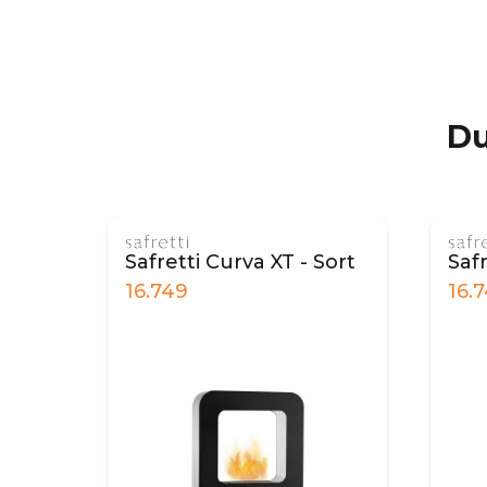
Du
T - Sort
Safretti Curva XT - Hvid
16.749