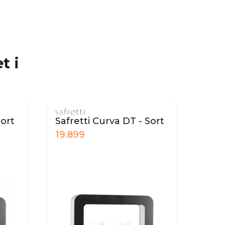
t i
T - Sort
Safretti Curva DT - Hvid
19.899