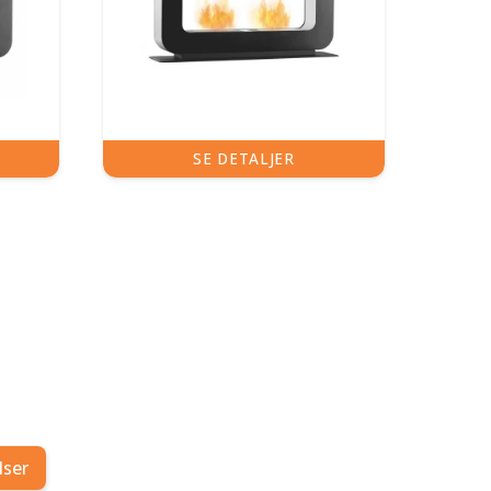
ER
SE DETALJER
lser