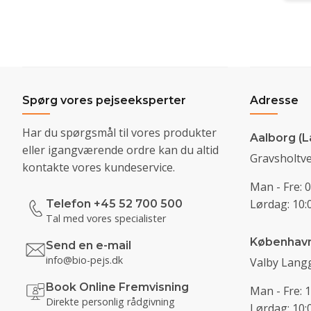
Spørg vores pejseeksperter
Adresse
Har du spørgsmål til vores produkter
Aalborg (L
eller igangværende ordre kan du altid
Gravsholtve
kontakte vores kundeservice.
Man - Fre: 0
Lørdag: 10:0
Telefon +45 52 700 500
Tal med vores specialister
Københav
Send en e-mail
info@bio-pejs.dk
Valby Langg
Book Online Fremvisning
Man - Fre: 1
Direkte personlig rådgivning
Lørdag: 10:0