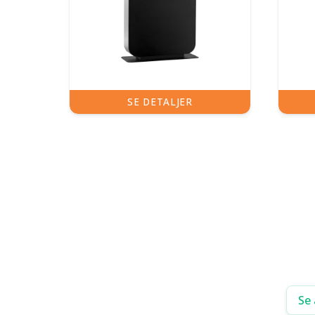
ER
SE DETALJER
Se 