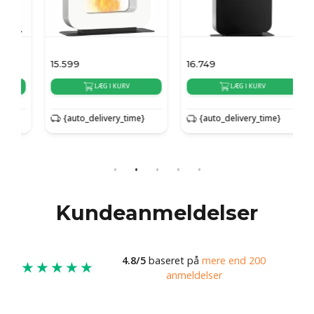
15.599
16.749
1
LÆG I KURV
LÆG I KURV
{auto_delivery_time}
{auto_delivery_time}
Kundeanmeldelser
4.8/5
baseret på
mere end 200
★★★★★
anmeldelser